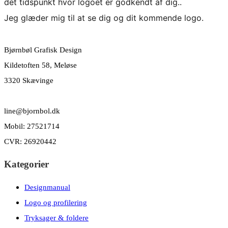
det tidspunkt hvor logoet er godkendt af dig..
Jeg glæder mig til at se dig og dit kommende logo.
Bjørnbøl Grafisk Design
Kildetoften 58, Meløse
3320 Skævinge
line@bjornbol.dk
Mobil: 27521714
CVR: 26920442
Kategorier
Designmanual
Logo og profilering
Tryksager & foldere