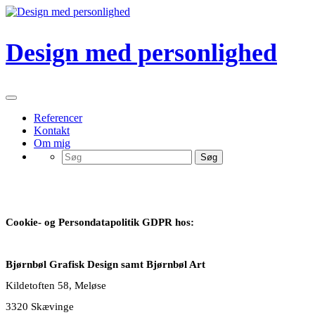
Videre
til
indhold
Design med personlighed
Referencer
Kontakt
Om mig
Cookie- og Persondatapolitik GDPR
Cookie- og Persondatapolitik GDPR hos:
Bjørnbøl Grafisk Design samt Bjørnbøl Art
Kildetoften 58, Meløse
3320 Skævinge