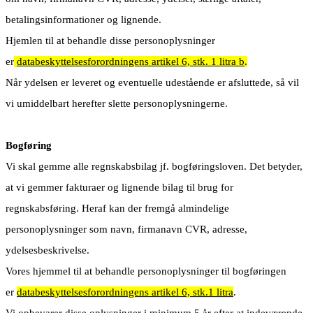
betalingsinformationer og lignende.
Hjemlen til at behandle disse personoplysninger
er
databeskyttelsesforordningens artikel 6, stk. 1 litra b
.
Når ydelsen er leveret og eventuelle udestående er afsluttede, så vil
vi umiddelbart herefter slette personoplysningerne.
Bogføring
Vi skal gemme alle regnskabsbilag jf. bogføringsloven. Det betyder,
at vi gemmer fakturaer og lignende bilag til brug for
regnskabsføring. Heraf kan der fremgå almindelige
personoplysninger som navn, firmanavn CVR, adresse,
ydelsesbeskrivelse.
Vores hjemmel til at behandle personoplysninger til bogføringen
er
databeskyttelsesforordningens artikel 6, stk.1 litra
.
Vi opbevarer disse oplysninger i minimum 5 år efter at indeværende